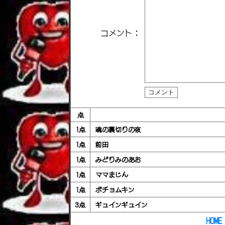
コメント：
点
1点
魂の裏切りの夜
1点
前田
1点
みどりみのあお
1点
ママまじん
1点
ボチョムキン
3点
ギュインギュイン
HOME