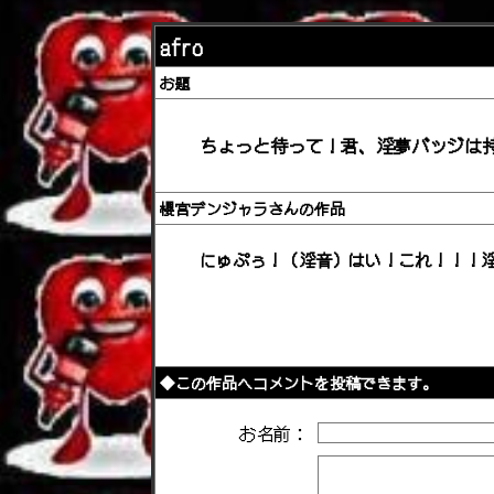
afro
お題
ちょっと待って！君、淫夢バッジは
櫻宮デンジャラさんの作品
にゅぷぅ！（淫音）はい！これ！！！
◆この作品へコメントを投稿できます。
お名前：