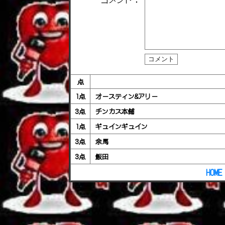
点
1点
オースティン&アリー
3点
チンカス本舗
1点
ギュインギュイン
3点
余馬
3点
飯田
HOME