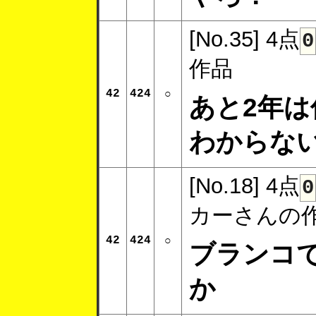
[No.35]
4点
0
作品
42
424
○
あと2年
わからな
[No.18]
4点
0
カーさんの
42
424
○
ブランコ
か