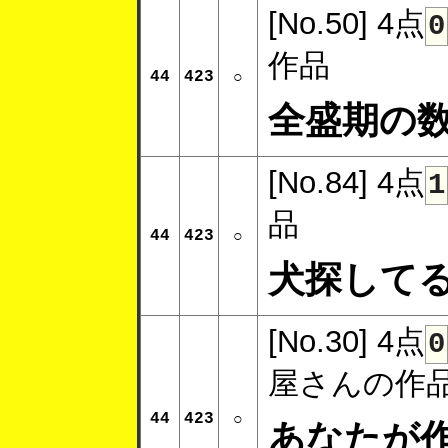
[No.50]
4点
0
作品
44
423
○
全盛期の
[No.84]
4点
1
品
44
423
○
犬探して
[No.30]
4点
0
屋さんの作
44
423
○
あなたが