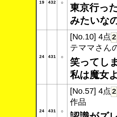
19
432
○
東京行っ
みたいな
[No.10]
4点
2
テママさん
24
431
○
笑ってし
私は魔女
[No.57]
4点
2
作品
24
431
○
認識がズ