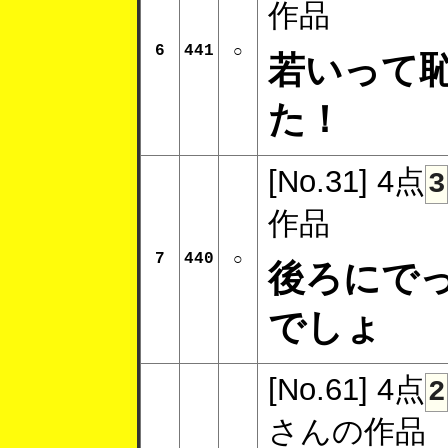
作品
6
441
○
若いって
た！
[No.31]
4点
3
作品
7
440
○
後ろにで
でしょ
[No.61]
4点
2
さんの作品