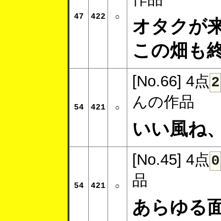
47
422
○
オタクが
この畑も
[No.66]
4点
2
んの作品
54
421
○
いい風ね
[No.45]
4点
0
品
54
421
○
あらゆる