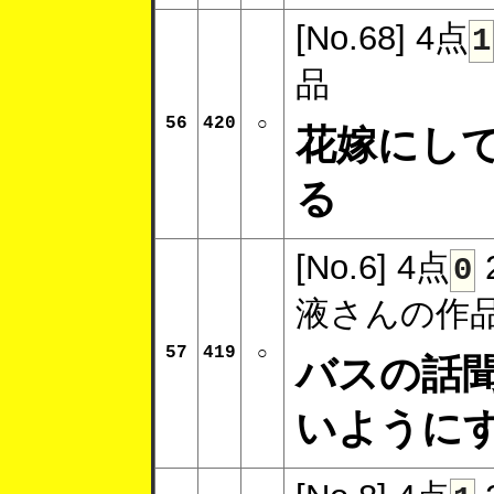
[No.68]
4点
1
品
56
420
○
花嫁にし
る
[No.6]
4点
0
液さんの作
57
419
○
バスの話
いように