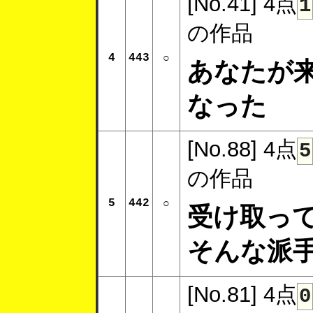
[No.41]
4点
1
の作品
4
443
○
あなたが
なった
[No.88]
4点
5
の作品
5
442
○
受け取っ
そんな派
[No.81]
4点
0