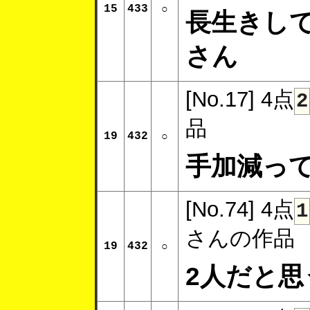
15
433
○
長生きし
さん
[No.17]
4点
2
品
19
432
○
手加減っ
[No.74]
4点
1
さんの作品
19
432
○
2人だと