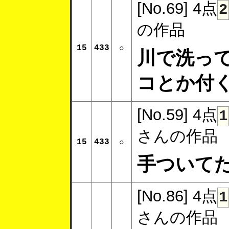
[No.69]
4点
2
の作品
15
433
○
川で洗っ
コとか付
[No.59]
4点
1
さんの作品
15
433
○
手ついて
[No.86]
4点
1
さんの作品