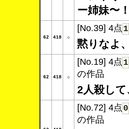
ー姉妹〜
[No.39]
4点
1
62
418
○
黙りなよ
[No.19]
4点
1
の作品
62
418
○
2人殺して
[No.72]
4点
0
の作品