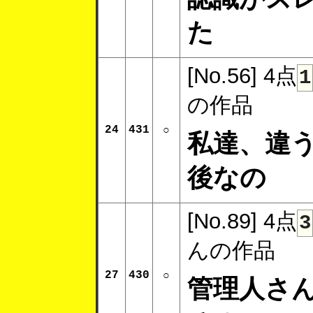
た
[No.56]
4点
1
の作品
24
431
○
私達、違
後なの
[No.89]
4点
3
んの作品
27
430
○
管理人さ