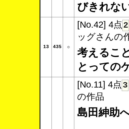
びきれな
[No.42]
4点
2
ッグさんの
13
435
○
考えるこ
とっての
[No.11]
4点
3
の作品
島田紳助