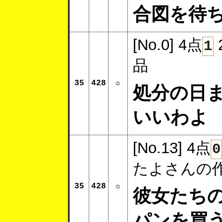
合図を待
[No.0]
4点
1
品
35
428
○
処分の日
いいわよ
[No.13]
4点
0
たよさんの
35
428
○
彼女たち
パンを買