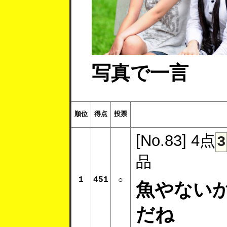
写真で一言
順位
得点
投票
[No.83]
4点
3
品
1
451
○
魚やない
だね