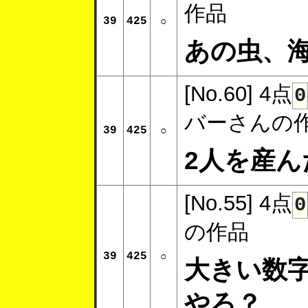
作品
39
425
○
あの虫、
[No.60]
4点
0
バーさんの
39
425
○
2人を産
[No.55]
4点
0
の作品
39
425
○
大きい数
やろ？