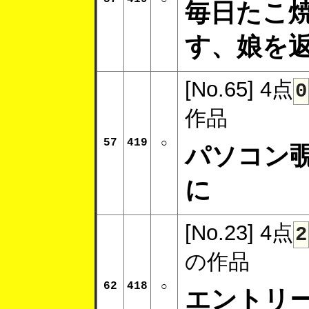
毎日たこ
す、娘を
[No.65]
4点
0
作品
57
419
○
パソコン
に
[No.23]
4点
2
の作品
62
418
○
エントリ