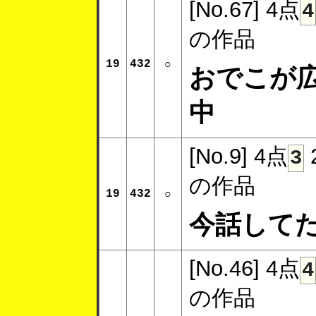
[No.67]
4点
4
の作品
19
432
○
おでこが
中
[No.9]
4点
3
の作品
19
432
○
今話して
[No.46]
4点
4
の作品