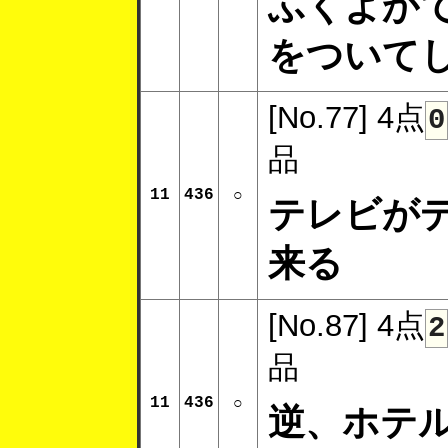
ふくよか
をついて
[No.77]
4点
0
品
11
436
○
テレビが
来る
[No.87]
4点
2
品
11
436
○
逆、ホテ