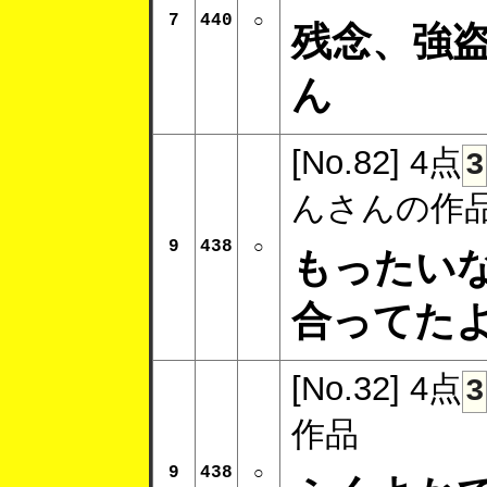
7
440
○
残念、強
ん
[No.82]
4点
3
んさんの作
9
438
○
もったい
合ってた
[No.32]
4点
3
作品
9
438
○