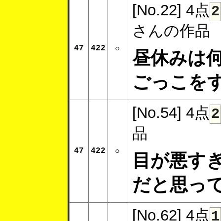
[No.22]
4点
2
さんの作品
47
422
○
昼休みは
ごっこを
[No.54]
4点
2
品
47
422
○
目が悪す
だと思っ
[No.62]
4点
1