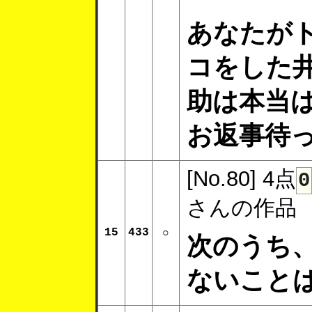
あなたが
コをした
助は本当
お返事待
[No.80]
4点
0
さんの作品
15
433
○
次のうち
ないこと