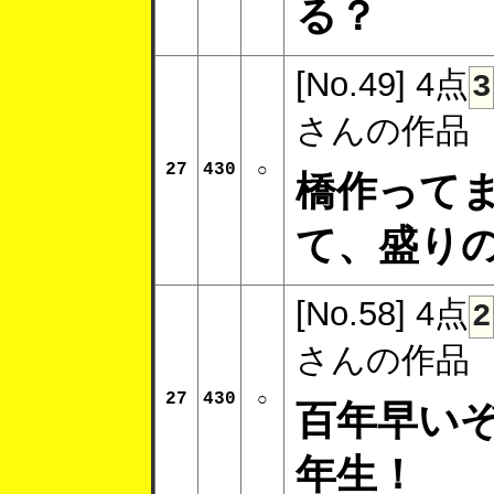
る？
[No.49]
4点
3
さんの作品
27
430
○
橋作って
て、盛り
[No.58]
4点
2
さんの作品
27
430
○
百年早い
年生！