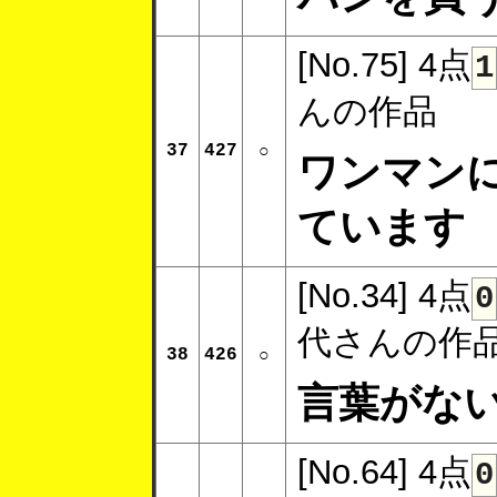
[No.75]
4点
1
んの作品
37
427
○
ワンマン
ています
[No.34]
4点
0
代さんの作
38
426
○
言葉がな
[No.64]
4点
0