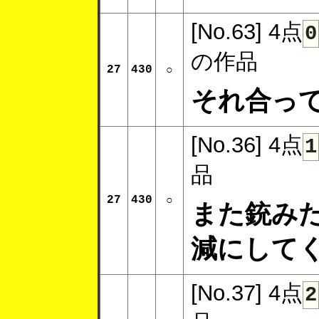
[No.63]
4点
0
の作品
27
430
○
それ合っ
[No.36]
4点
1
品
27
430
○
また銃み
減にして
[No.37]
4点
2