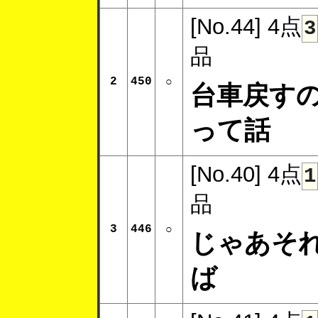
[No.44]
4点
3
品
2
450
○
台車戻す
って話
[No.40]
4点
1
品
3
446
○
じゃあそ
ば