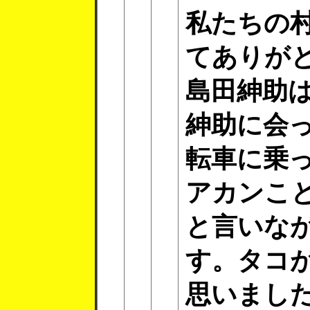
私たちの
てありが
島田紳助
紳助に会
転車に乗
アカンこ
と言いな
す。タコ
思いまし