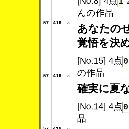
[No.8]
4点
1
んの作品
57
419
○
あなたの
覚悟を決め
[No.15]
4点
0
の作品
57
419
○
確実に夏
[No.14]
4点
0
品
57
419
○