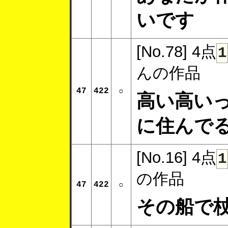
いです
[No.78]
4点
1
んの作品
47
422
○
高い高い
に住んで
[No.16]
4点
1
の作品
47
422
○
その船で