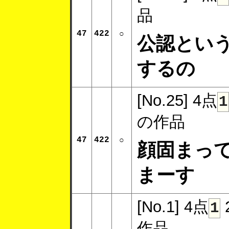
品
47
422
○
公認とい
するの
[No.25]
4点
1
の作品
47
422
○
顔固まっ
まーす
[No.1]
4点
1
作品