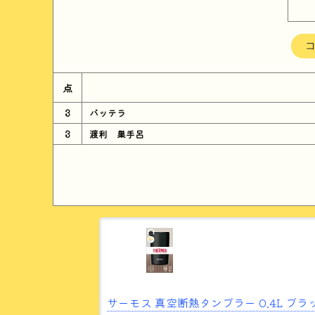
点
3
バッテラ
3
渡利 巣手呂
サーモス 真空断熱タンブラー 0.4L ブラック 